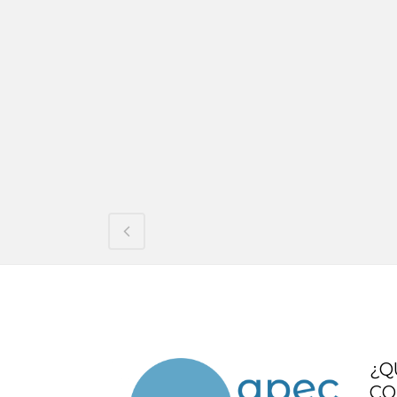
¿Q
CO