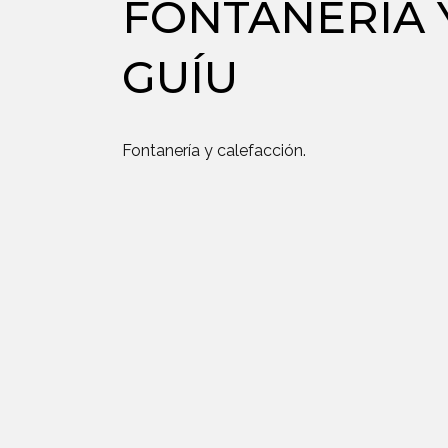
FONTANERÍA 
GUÍU
Fontanería y calefacción.