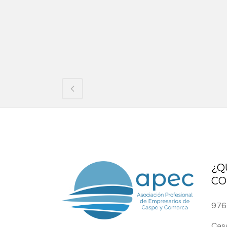
¿Q
CO
976
Casa