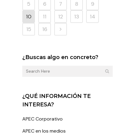
5
6
7
8
9
10
11
12
13
14
15
16
¿Buscas algo en concreto?
¿QUÉ INFORMACIÓN TE
INTERESA?
APEC Corporativo
APEC en los medios