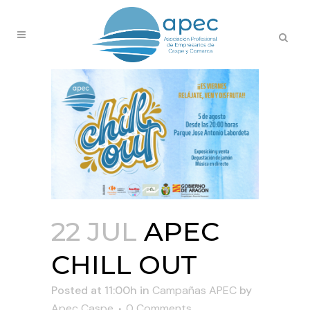
22 JUL
APEC
CHILL OUT
Posted at 11:00h
in
Campañas APEC
by
Apec Caspe
0 Comments