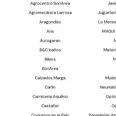
Agrocentro BonArea
Javi
Agromecánica Larrosa
Jugueterí
Aragondisc
Lo Menes
Aris
MAGUI 
Autogaran
B&C baños
Materi
Bikers
M
BonArea
Calzados Marga
Mueb
Carlin
Neumát
Carniceria Aquilino
Opti
Castañer
Op
Coquetos en la Pelu
Panaderías A