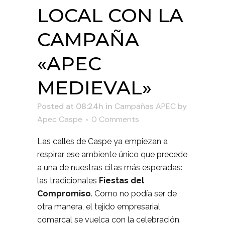
LOCAL CON LA
CAMPAÑA
«APEC
MEDIEVAL»
Posted at 08:24h
in
Campañas APEC
by
Apec Caspe
0 Comments
Las calles de Caspe ya empiezan a
respirar ese ambiente único que precede
a una de nuestras citas más esperadas:
las tradicionales
Fiestas del
Compromiso
. Como no podía ser de
otra manera, el tejido empresarial
comarcal se vuelca con la celebración.