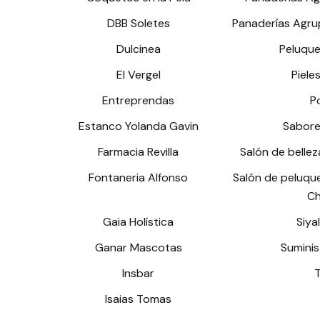
DBB Soletes
Panaderías Agr
Dulcinea
Peluque
El Vergel
Piele
Entreprendas
P
Estanco Yolanda Gavin
Sabore
Farmacia Revilla
Salón de belle
Fontaneria Alfonso
Salón de peluque
Ch
Gaia Holística
Siya
Ganar Mascotas
Suminis
Insbar
Isaias Tomas