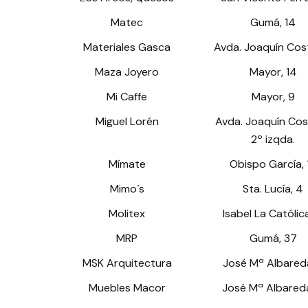
Matec
Gumá, 14
Materiales Gasca
Avda. Joaquín Cost
Maza Joyero
Mayor, 14
Mi Caffe
Mayor, 9
Miguel Lorén
Avda. Joaquín Cos
2º izqda.
Mímate
Obispo García, 
Mimo´s
Sta. Lucía, 4
Molitex
Isabel La Católic
MRP
Gumá, 37
MSK Arquitectura
José Mª Albareda
Muebles Macor
José Mª Albareda