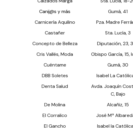
Calzados Marga
Sta. Lucía, 18-
Canij@s y más
Gumá, 41
Carnicería Aquilino
Pza. Madre Ferrá
Castañer
Sta. Lucía, 3
Concepto de Belleza
Diputación, 23, 
Cris Vallés, Moda
Obispo García, 15, l
Cuéntame
Gumá, 30
DBB Soletes
Isabel La Católic
Denta Salud
Avda. Joaquín Cost
C, Bajo
De Molina
Alcañiz, 15
El Corralico
José Mª Albareda
El Gancho
Isabel la Católica