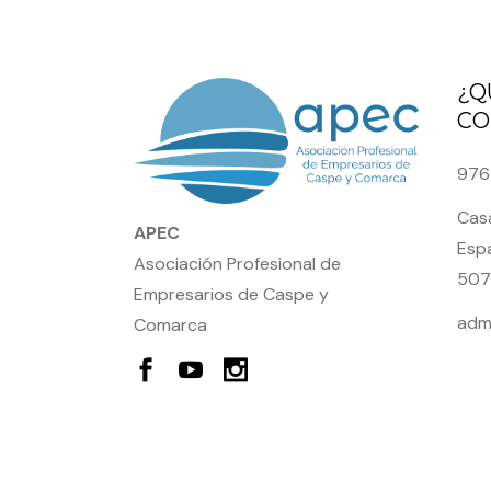
¿Q
CO
976
Casa
APEC
Espa
Asociación Profesional de
507
Empresarios de Caspe y
adm
Comarca