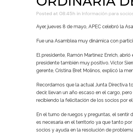
ORDINARIA D
Posted at 08:45h
in
Información para socio
Ayer, jueves 8 de mayo, APEC celebró la Asa
Fue una Asamblea muy dinámica con particip
El presidente, Ramón Martínez Enrich, abri
presidente también muy positivo. Víctor Sier
gerente, Cristina Bret Molinos, explicó la me
Recordamos que la actual Junta Directiva to
decir, llevan un año escaso en el cargo, per
recibiendo la felicitación de los socios por
En el turno de ruegos y preguntas, el senti
es necesaria en el territorio ya que tanto p
socios y ayuda en la resolución de problema