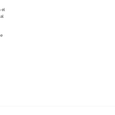
 el
al
de