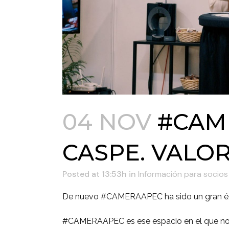
04 NOV
#CAME
CASPE. VALO
Posted at 13:53h
in
Información para socios
De nuevo #CAMERAAPEC ha sido un gran éx
#CAMERAAPEC es ese espacio en el que nos 