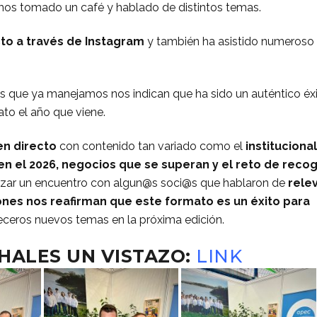
os tomado un café y hablado de distintos temas.
cto a través de Instagram
y también ha asistido numeroso
s que ya manejamos nos indican que ha sido un auténtico éx
ato el año que viene.
en directo
con contenido tan variado como el
institucional
 en el 2026, negocios que se superan y el reto de reco
nalizar un encuentro con algun@s soci@s que hablaron de
rele
iones nos reafirman que este formato es un éxito para
ceros nuevos temas en la próxima edición.
CHALES UN VISTAZO:
LINK