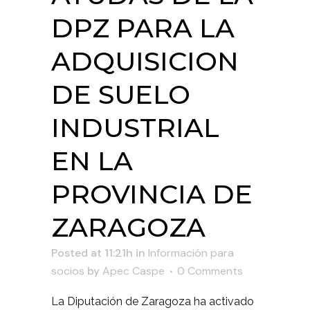
DPZ PARA LA
ADQUISICION
DE SUELO
INDUSTRIAL
EN LA
PROVINCIA DE
ZARAGOZA
Posted at 11:21h
in
Información para
socios
by
Apec Caspe
0 Comments
La Diputación de Zaragoza ha activado