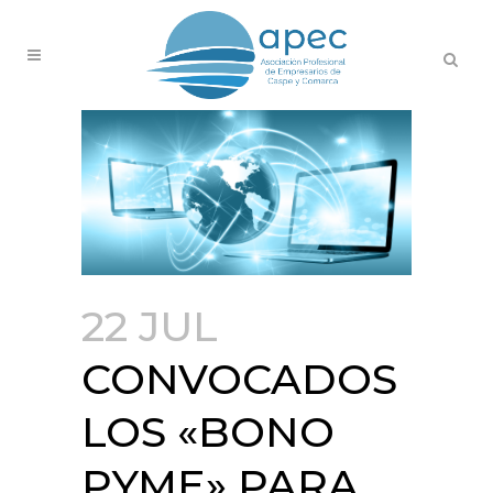
22 JUL
CONVOCADOS
LOS «BONO
PYME» PARA