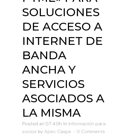
SOLUCIONES
DE ACCESO A
INTERNET DE
BANDA
ANCHA Y
SERVICIOS
ASOCIADOS A
LA MISMA
Posted at 07:40h
in
Información para
socios
by
Apec Caspe
0 Comments