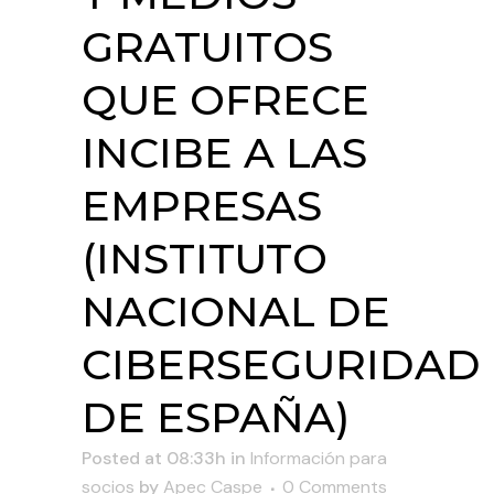
GRATUITOS
QUE OFRECE
INCIBE A LAS
EMPRESAS
(INSTITUTO
NACIONAL DE
CIBERSEGURIDAD
DE ESPAÑA)
Posted at 08:33h
in
Información para
socios
by
Apec Caspe
0 Comments