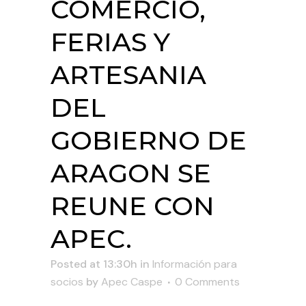
COMERCIO,
FERIAS Y
ARTESANIA
DEL
GOBIERNO DE
ARAGON SE
REUNE CON
APEC.
Posted at 13:30h
in
Información para
socios
by
Apec Caspe
0 Comments