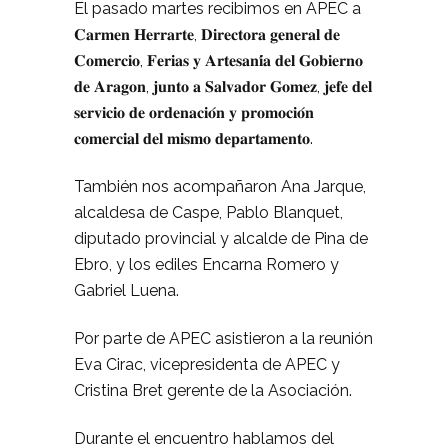
El pasado martes recibimos en APEC a
𝐂𝐚𝐫𝐦𝐞𝐧 𝐇𝐞𝐫𝐫𝐚𝐫𝐭𝐞, 𝐃𝐢𝐫𝐞𝐜𝐭𝐨𝐫𝐚 𝐠𝐞𝐧𝐞𝐫𝐚𝐥 𝐝𝐞
𝐂𝐨𝐦𝐞𝐫𝐜𝐢𝐨, 𝐅𝐞𝐫𝐢𝐚𝐬 𝐲 𝐀𝐫𝐭𝐞𝐬𝐚𝐧𝐢́𝐚 𝐝𝐞𝐥 𝐆𝐨𝐛𝐢𝐞𝐫𝐧𝐨
𝐝𝐞 𝐀𝐫𝐚𝐠𝐨𝐧, 𝐣𝐮𝐧𝐭𝐨 𝐚 𝐒𝐚𝐥𝐯𝐚𝐝𝐨𝐫 𝐆𝐨𝐦𝐞𝐳, 𝐣𝐞𝐟𝐞 𝐝𝐞𝐥
𝐬𝐞𝐫𝐯𝐢𝐜𝐢𝐨 𝐝𝐞 𝐨𝐫𝐝𝐞𝐧𝐚𝐜𝐢𝐨́𝐧 𝐲 𝐩𝐫𝐨𝐦𝐨𝐜𝐢𝐨́𝐧
𝐜𝐨𝐦𝐞𝐫𝐜𝐢𝐚𝐥 𝐝𝐞𝐥 𝐦𝐢𝐬𝐦𝐨 𝐝𝐞𝐩𝐚𝐫𝐭𝐚𝐦𝐞𝐧𝐭𝐨.
También nos acompañaron Ana Jarque,
alcaldesa de Caspe, Pablo Blanquet,
diputado provincial y alcalde de Pina de
Ebro, y los ediles Encarna Romero y
Gabriel Luena.
Por parte de APEC asistieron a la reunión
Eva Cirac, vicepresidenta de APEC y
Cristina Bret gerente de la Asociación.
Durante el encuentro hablamos del