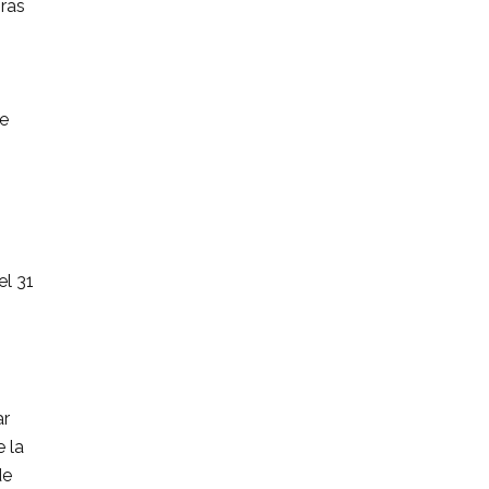
ras
te
el 31
ar
e la
de