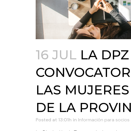
16 JUL
LA DPZ
CONVOCATORI
LAS MUJERE
DE LA PROVIN
Posted at 13:01h
in
Información para socios