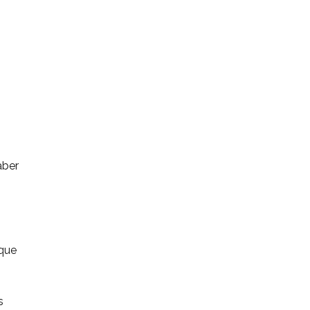
aber
 que
s