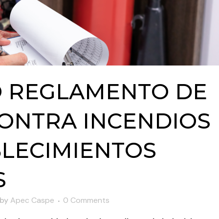
 REGLAMENTO DE
ONTRA INCENDIOS
BLECIMIENTOS
S
by
Apec Caspe
0 Comments