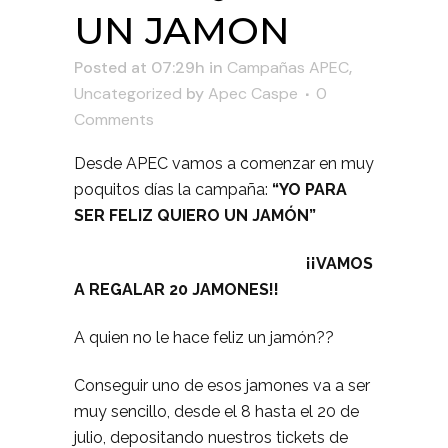
UN JAMON
Posted at 07:29h
in
Campañas APEC
,
Uncategorized
by
Apec Caspe
0
Comments
Desde APEC vamos a comenzar en muy
poquitos días la campaña:
“YO PARA
SER FELIZ QUIERO UN JAMÓN”
¡¡VAMOS
A REGALAR 20 JAMONES!!
A quien no le hace feliz un jamón??
Conseguir uno de esos jamones va a ser
muy sencillo, desde el 8 hasta el 20 de
julio, depositando nuestros tickets de