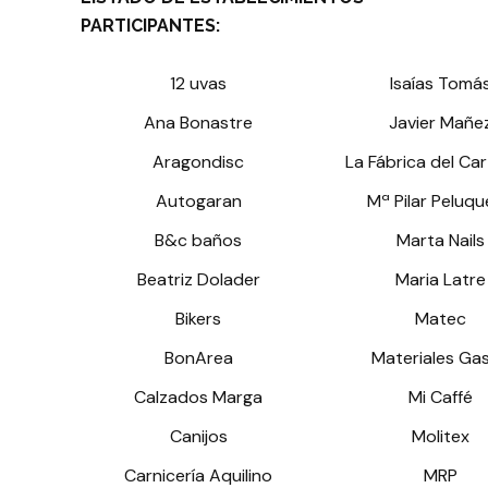
PARTICIPANTES:
12 uvas
Isaías Tomá
Ana Bonastre
Javier Mañe
Aragondisc
La Fábrica del Ca
Autogaran
Mª Pilar Peluqu
B&c baños
Marta Nails
Beatriz Dolader
Maria Latre
Bikers
Matec
BonArea
Materiales Ga
Calzados Marga
Mi Caffé
Canijos
Molitex
Carnicería Aquilino
MRP