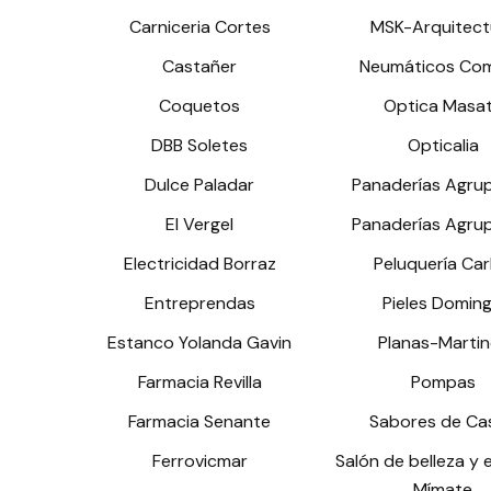
Carniceria Cortes
MSK-Arquitect
Castañer
Neumáticos Co
Coquetos
Optica Masa
DBB Soletes
Opticalia
Dulce Paladar
Panaderías Agru
El Vergel
Panaderías Agru
Electricidad Borraz
Peluquería Car
Entreprendas
Pieles Domin
Estanco Yolanda Gavin
Planas-Martin
Farmacia Revilla
Pompas
Farmacia Senante
Sabores de Ca
Ferrovicmar
Salón de belleza y 
Mímate